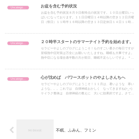
お盆を含む予約状況
Uncategorized
お盆を含む予約状況８月９日夜時点の状況です。１０日土曜日いっ
ぱいになっております。１１日日曜日１４時以降の空き１２日月曜
日（祭日）１１時半１６時以降の空き１３日定休日１４日１１時半
以降の空き１５日木曜日１２時以降の空き＊１３日火曜日以外は
通...
２０時半スタートのサマーナイト予約を始めます。
Uncategorized
セラピーやよしのブログにようこそ！ものすごい暑さの毎日ですが
皆様熱中症対策は万全にお願いいたしますね。睡眠も大事ですよ。
熱中症になる場合過半数の方が前日、睡眠不足らしいですよ。＊＊
＊＊＊＊＊＊＊＊＊＊＊＊＊＊＊＊＊＊＊＊＊さて、約1週間が
た...
心が沈めば パワースポットのやよしさんちへ
Uncategorized
セラピーやよしのブログにようこそ！１１月は、暑いような 寒い
ような。。。これでは 自律神経おかしく なってきますね(>_<)
ケイラク整体は 自律神経の整えに 大いに効果的ですよ。さて、
ただ今 セラピーやよしのやよしさんちは 外壁の塗装を行...
不眠、ふみん、フミン