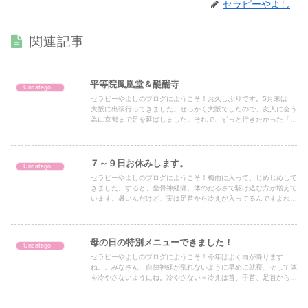
セラピーやよし
関連記事
平等院鳳凰堂＆醍醐寺
Uncategorized
セラピーやよしのブログにようこそ！お久しぶりです。5月末は
大阪に出張行ってきました。せっかく大阪でしたので、友人に会う
為に京都まで足を延ばしました。それで、ずっと行きたかった「平
等院鳳凰堂」「醍醐寺」へ行ってきました。平等院鳳凰堂は修復
作...
７～９日お休みします。
Uncategorized
セラピーやよしのブログにようこそ！梅雨に入って、じめじめして
きました。すると、坐骨神経痛、体のだるさで駆け込む方が増えて
います。暑いんだけど、実は足首から冷えが入ってるんですよね。
やよしのおすすめメニューは整体、または頭皮洗浄です。辛いの
は...
母の日の特別メニューできました！
Uncategorized
セラピーやよしのブログにようこそ！今年はよく雨が降ります
ね。。みなさん、自律神経が乱れないように早めに就寝、そして体
を冷やさないようにね。冷やさない＝冷えは首、手首、足首から入
るのでそこを温めましょう！セラピーやよしは連休中もかわりなく
営業...