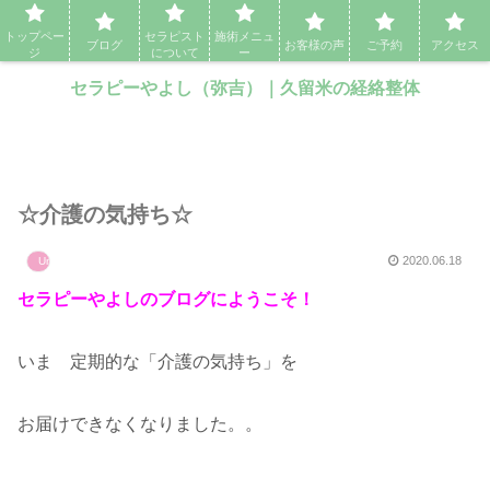
セラピーやよし（弥吉）｜久留米の経絡整体・アロママッサージ・エステ
トップペー
セラピスト
施術メニュ
ブログ
お客様の声
ご予約
アクセス
ジ
について
ー
セラピーやよし（弥吉）｜久留米の経絡整体
☆介護の気持ち☆
2020.06.18
Uncategorized
セラピーやよしのブログにようこそ！
いま 定期的な「介護の気持ち」を
お届けできなくなりました。。