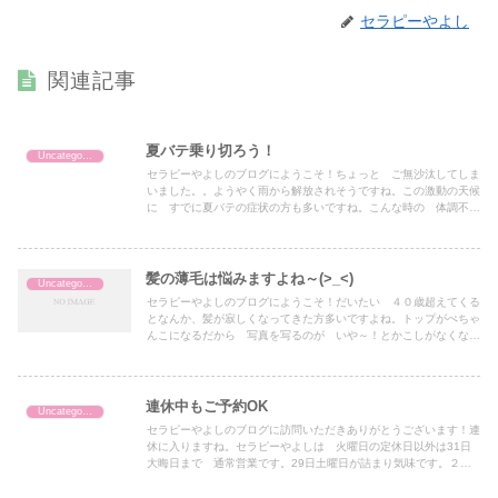
セラピーやよし
関連記事
夏バテ乗り切ろう！
Uncategorized
セラピーやよしのブログにようこそ！ちょっと ご無沙汰してしま
いました。。ようやく雨から解放されそうですね。この激動の天候
に すでに夏バテの症状の方も多いですね。こんな時の 体調不良
にはお腹の不調がつきもの。＊下痢気味＊お腹がはって痛い＊な
ん...
髪の薄毛は悩みますよね～(>_<)
Uncategorized
セラピーやよしのブログにようこそ！だいたい ４０歳超えてくる
となんか、髪が寂しくなってきた方多いですよね。トップがぺちゃ
んこになるだから 写真を写るのが いや～！とかこしがなくなっ
てきたので 全体的にぺちゃんこだとかかくいう弥吉も トップ
の...
連休中もご予約OK
Uncategorized
セラピーやよしのブログに訪問いただきありがとうございます！連
休に入りますね。セラピーやよしは 火曜日の定休日以外は31日
大晦日まで 通常営業です。29日土曜日が詰まり気味です。２２
日土曜日から 24日までもまだまだ ご予約可能です。くわし
く...