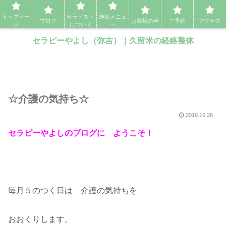
セラピーやよし（弥吉）｜久留米の経絡整体・アロママッサージ・エステ
トップペー
セラピスト
施術メニュ
ブログ
お客様の声
ご予約
アクセス
ジ
について
ー
セラピーやよし（弥吉）｜久留米の経絡整体
☆介護の気持ち☆
2019.10.26
セラピーやよしのブログに ようこそ！
毎月５のつく日は 介護の気持ちを
おおくりします。