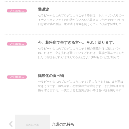
電磁波
Uncategorized
セラピーやよしのブログにようこそ！昨日は トルマリン入りのマ
イナスイオンマットのお話からいろいろ書きましたがその中でも今
日は電磁波のお話。電磁波は電気を使うところには必ず発生してい
ます。その電磁波、私達には体を酸化（さび、老化）させてしま
う...
今、花粉症で辛すぎる方へ、それ！治ります。
Uncategorized
セラピーやよしのブログにようこそ！桜の開花が待ち遠しいです
ね。だけど、空を見れば曇っていてどれだけ、黄砂が飛んでるんだ
(;´Д｀)花粉もどれだけ飛んでるんだ(;´Д｀)PMもどれだけ飛んでい
るんだ(;´Д｀)これだけ重なるとアレルギーで辛い...
抗酸化の食べ物
Uncategorized
セラピーやよしのブログにようこそ！7月に入りますね。まだ雨は
続きそうです。湿気が多いと頭痛の方が増えます。また神経痛や胃
痛も増えますね。一説によると湿気が多い時は食べ物も腐りやすい
ですが、私たち人間も生ものです。だから腐れるような状態が起
こ...
介護の気持ち