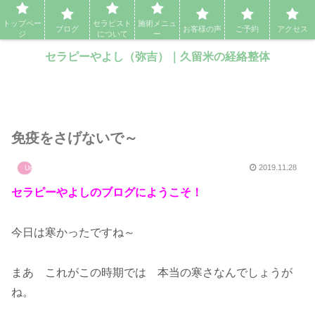
セラピーやよし（弥吉）｜久留米の経絡整体・アロママッサージ・エステ
トップペー
セラピスト
施術メニュ
ブログ
お客様の声
ご予約
アクセス
ジ
について
ー
セラピーやよし（弥吉）｜久留米の経絡整体
免疫をさげないで～
2019.11.28
Uncategorized
セラピーやよしのブログにようこそ！
今日は寒かったですね～
まあ これがこの時期では 本当の寒さなんでしょうが
ね。