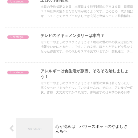
土日の予約状況
Uncategorized
土日の予約状況２９日 土曜日１６時半以降の空き３０日 日曜日
１３時以降の空きまだまだ雨が続くようです。じめじめ 吹き飛ば
せ～ってことでセラピーやよしでは玄関と整体ルームに植物精油の
ペパーミント、レモンを炊いています！また、じめじめ吹き飛ば
せ...
テレビのドキュメンタリーは本当？
Uncategorized
セラピーやよしのブログにようこそ！現在の世の中の状況は自分で
情報をいかにとるか。。です。この２年、ほとんどテレビを見なく
なった弥吉です。その代わりスマホ見ていますが 笑私達は テレ
ビのニュースやワイドショーは絶対と思っています。でもです
ね、...
アレルギーは食生活が原因。そろそろ治しましょ
Uncategorized
う！
セラピーやよしのブログにようこそ！最近の気候は暑くなったり、
寒くなったりまったくついていけませんね。その上、アレルギー症
状。皆様 大丈夫ですか？気候で、体調崩すのは四季のある日本で
暮らしていて1年のうちで気候に合わせた体のズレを整えるため
の...
心が沈めば パワースポットのやよしさ
んちへ