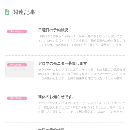
関連記事
日曜日の予約状況
Uncategorized
日曜日の予約状況１４時～１５時半以外の空きゆっくり空いてま
す。。ねらい目です！！＊２月９日は 長崎出張のためお休みいた
します<m(__)m>改めて お伝えしたい事！もし家族が、ご自身が
病気になって深刻な状態の時どうぞ弥吉を頼ってください。愚...
アロマのモニター募集します
Uncategorized
セラピーやよしのブログにようこそ！今回、飲めるほどの純粋な植
物のエキス精油の力で自立神経を整えるアロママッサージのモニタ
ーを募集いたします。全身を施術する感じではありませんが背中の
脊髄に8種類の精油を垂らしていきゆっくり背中全体になじませ
ま...
連休のお知らせです。
Uncategorized
セラピーやよしのブログにようこそ！みなさんあっという間でした
が 桜は見られましたか？私は3回見に行きましたよ。毎年、これ
が楽しみ、楽しみで。。そして桜の陽気を少しばかり いただき今
年も同じように桜をみれた事に感謝するのです。昨年は愛犬 チ
ャ...