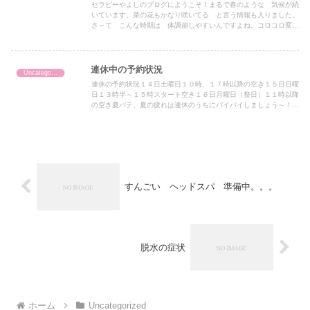
セラピーやよしのブログにようこそ！まるで春のような 気候が続
いています。菜の花もかなり咲いてる と言う情報も入りました。
さ～て こんな時期は 体調崩しやすいんですよね。コロコロ変わ
る気温に 体がついていけないんですよね。(・・;)今 気を付...
連休中の予約状況
Uncategorized
連休の予約状況１４日土曜日１０時、１７時以降の空き１５日日曜
日１３時半～１５時スタート空き１６日月曜日（祭日）１１時以降
の空き夏バテ、夏の疲れは連休のうちにバイバイしましょう～！！
これから増える風邪、咳込み、鼻炎、胃炎早めに免疫アップをは
か...
すんごい ヘッドスパ 準備中。。。
脱水の症状
ホーム
Uncategorized