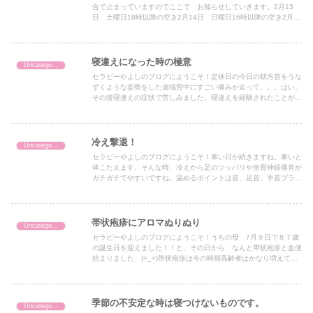
合で止まっていますのでここで お知らせしていきます。2月13
日 土曜日18時以降の空き2月14日 日曜日16時以降の空き2月15
日 月曜日空きあり来週は 一気に冬に戻るようです。も...
寝違えになった時の極意
Uncategorized
セラピーやよしのブログにようこそ！定休日の今日の朝方首をうな
ずくような姿勢をした途端背中にすごい痛みが走って。。。はい。
その後寝違えの症状で苦しみました。寝違えを経験されたことがあ
る方は多いと思いますが寝違え＝首 と思っている方が大半でし
ょ...
冷え撃退！
Uncategorized
セラピーやよしのブログにようこそ！寒い日が続きますね。寒いと
体こたえます。そんな時、冷えから足のツッパリや坐骨神経痛首が
ガチガチでやすいですね。温めるポイントは首、足首、手首プラス
してお腹、腰です。マフラー、レッグウォーマー、帽子カイロ、
下...
帯状疱疹にアロマぬりぬり
Uncategorized
セラピーやよしのブログにようこそ！うちの母 7月９日で８７歳
の誕生日を迎えました！！と、その日から なんと帯状疱疹と血便
始まりました (>_<)帯状疱疹は今の時期高齢者はかなり増えてい
るようです。一応 往診お願いして飲み薬はもらいましたが、...
季節の不安定な時は寝つけないものです。
Uncategorized