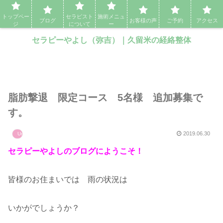
セラピーやよし（弥吉）｜久留米の経絡整体・アロママッサージ・エステ
トップペー
セラピスト
施術メニュ
ブログ
お客様の声
ご予約
アクセス
ジ
について
ー
セラピーやよし（弥吉）｜久留米の経絡整体
脂肪撃退 限定コース 5名様 追加募集で
す。
2019.06.30
Uncategorized
セラピーやよしのブログにようこそ！
皆様のお住まいでは 雨の状況は
いかがでしょうか？