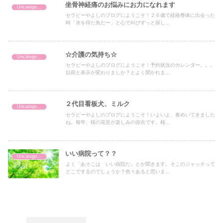
坐骨神経痛のお悩みにお力になれます
Uncategorized
セラピーやよしのブログにようこそ！２６歳で経絡整体に出会った
時「水を得た魚だー」と心で叫びずっと探し...
☆介護の気持ち☆
Uncategorized
セラピーやよしのブログにようこそ！予約状況のカレンダー。。。
以前と表示が変わりましか？とよく聞かれま...
２代目看板犬、ミルク
Uncategorized
セラピーやよしのブログにようこそ！いよいよ、春めいてきました
ね。毎年、桜の花見が楽しみの弥吉です。桜...
いい病院って？？
Uncategorized
よく「あそこは いい病院だ」とか聞きます。そこのジャッチって
どこでするのでしょうか？色々あると思いま...