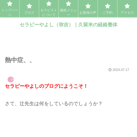
セラピーやよし（弥吉）｜久留米の経絡整体・アロママッサージ・エステ
トップペー
セラピスト
施術メニュ
ブログ
お客様の声
ご予約
アクセス
ジ
について
ー
セラピーやよし（弥吉）｜久留米の経絡整体
熱中症、、
2024.07.17
Uncategorized
セラピーやよしのブログにようこ
そ！
さて、辻先生は何をしているのでしょうか？