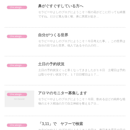
鼻がぐすぐすしている方へ
Uncategorized
セラピーやよしのブログにようこそ！桜の花がどこに行っても綺麗
ですね。だけど風も強く喉、鼻に異変が起き...
自分がつくる世界
Uncategorized
セラピーやよしのブログにようこそ！今日考えた事。。この世界は
自分の目でみた世界。他人であるその人の行...
土日の予約状況
Uncategorized
土日の予約状況ぐっと寒くなってきましたが１６日 土曜日は予約
は取りやすい状況です。１７日日曜日は１７...
アロマのモニター募集します
Uncategorized
セラピーやよしのブログにようこそ！今回、飲めるほどの純粋な植
物のエキス精油の力で自立神経を整えるアロ...
「3,11」で ヤフーで検索
Uncategorized
セラピーやよしのブログにようこそ！今日は 東日本大震災の日で