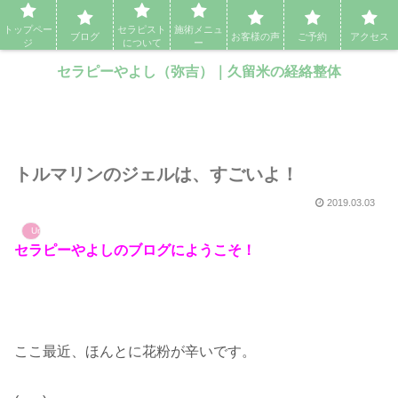
セラピーやよし（弥吉）｜久留米の経絡整体・アロママッサージ・エステ
トップペー
セラピスト
施術メニュ
ブログ
お客様の声
ご予約
アクセス
ジ
について
ー
セラピーやよし（弥吉）｜久留米の経絡整体
トルマリンのジェルは、すごいよ！
2019.03.03
Uncategorized
セラピーやよしのブログにようこそ！
ここ最近、ほんとに花粉が辛いです。