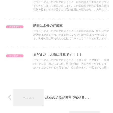
セラピーやよしのブログにようこそ！前回の続きで毛細血管につい
てもう少し詳しく解説いたします。この顕微鏡で指先の毛細血管の
状態を見るのですが皆さんは毛細血管は末端だから。。大事なのは
動脈や静脈よね～と思っていませんか？実はその大動脈も毛細血
管...
筋肉は水分の貯蔵庫
Uncategorized
セラピーやよしのブログにようこそ！昼間はまあまあ 暖かいです
が朝晩は冷えますね。冷える時になんですが今日はお水のお話で
す。私達の体は平均成人の女性で５０％よく７０％とか言いますが
それは幼児期の話です。さらに肥満気味の方は５０％を下回りま
す。...
まだまだ 大雨に注意です！！！
Uncategorized
セラピーやよしのブログにようこそ！７月７日 七夕様でも 大雨
の中で１日 過ごしました。皆様の所は 大丈夫だったでしょう
か？とにかくテレビを見るたび 心が痛みます。今夜はどんな思い
で 過ごされているのでしょうか。。雨がやんでも さらなる被害
が...
縁石の足湯が無料で試せる。。