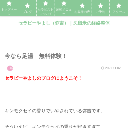
セラピーやよし（弥吉）｜久留米の経絡整体・アロママッサージ・エステ
トップペー
セラピスト
施術メニュ
ブログ
お客様の声
ご予約
アクセス
ジ
について
ー
セラピーやよし（弥吉）｜久留米の経絡整体
今なら足湯 無料体験！
2021.11.02
Uncategorized
セラピーやよしのブログにようこそ！
キンモクセイの香りでいやされている弥吉です。
そういえば キンモクセイの香りが好きすぎて