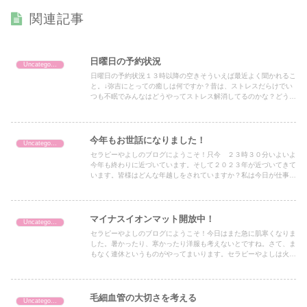
関連記事
日曜日の予約状況
Uncategorized
日曜日の予約状況１３時以降の空きそういえば最近よく聞かれるこ
と。↓弥吉にとっての癒しは何ですか？昔は、ストレスだらけでい
つも不眠でみんなはどうやってストレス解消してるのかな？どうや
ったら寝れるのかな？そんな事ばかり考えていた時代がありまし
た...
今年もお世話になりました！
Uncategorized
セラピーやよしのブログにようこそ！只今 ２３時３０分いよいよ
今年も終わりに近づいています。そして２０２３年が近づいてきて
います。皆様はどんな年越しをされていますか？私は今日が仕事納
めでしたが最後は母に頭皮洗浄をしました。母のおかげで私は整
体...
マイナスイオンマット開放中！
Uncategorized
セラピーやよしのブログにようこそ！今日はまた急に肌寒くなりま
した。暑かったり、寒かったり洋服も考えないとですね。さて、ま
もなく連休というものがやってまいります。セラピーやよしは火曜
日以外は通常営業の予定です。が、留守にする時間もあると思い
ま...
毛細血管の大切さを考える
Uncategorized