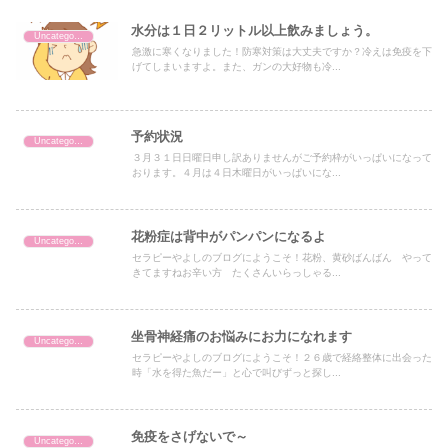
水分は１日２リットル以上飲みましょう。
Uncategorized
急激に寒くなりました！防寒対策は大丈夫ですか？冷えは免疫を下
げてしまいますよ。また、ガンの大好物も冷...
予約状況
Uncategorized
３月３１日日曜日申し訳ありませんがご予約枠がいっぱいになって
おります。４月は４日木曜日がいっぱいにな...
花粉症は背中がパンパンになるよ
Uncategorized
セラピーやよしのブログにようこそ！花粉、黄砂ばんばん やって
きてますねお辛い方 たくさんいらっしゃる...
坐骨神経痛のお悩みにお力になれます
Uncategorized
セラピーやよしのブログにようこそ！２６歳で経絡整体に出会った
時「水を得た魚だー」と心で叫びずっと探し...
免疫をさげないで～
Uncategorized