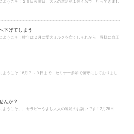
にようこそ！２６日火曜日、大人の遠足第１弾４名で 行ってきまし
へ下げてしまう
にようこそ！昨年は２月に愛犬ミルクを亡くしそれから 異様に血圧
にようこそ！6月７～９日まで セミナー参加で留守にしておりまし
せんか？
にようこそ。。セラピーやよし大人の遠足のお誘いです！2月26日