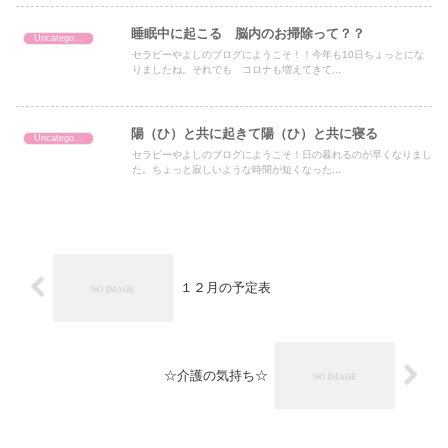
睡眠中に起こる 脳内のお掃除って？？
Uncategorized
セラピーやよしのブログにようこそ！！今年も10日ちょっとにな
りましたね。それでも コロナも増えてきて...
陽（ひ）と共に起きて陽（ひ）と共に寝る
Uncategorized
セラピーやよしのブログにようこそ！日の暮れるのが早くなりまし
た。ちょっと寂しいような時間が短くなった...
１２月の予定表
☆介護の気持ち☆