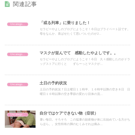
関連記事
「或る列車」に乗りました！
Uncategorized
セラピーやよしのブログにようこそ！今日はプライベート話です。
母をなんか、喜ばせたくて思いついたのがJ...
マスクが並んでて 感動したやよしです。。
Uncategorized
セラピーやよしのブログにようこそ！今日 久々感動したのがドラ
ッグストアに行くと ずらーっとマスクが...
土日の予約状況
Uncategorized
土日の予約状況７日土曜日１１時半、１６時半以降の空き８日 日
曜日１６時以降の空き季節の変わり目体の流...
自分ではケアできない物（症状）
Uncategorized
暑い毎日。そろそろ この猛暑の副産物が体に出始めている方がち
らほら。。女性特有の脚のむくみそれは痛み...