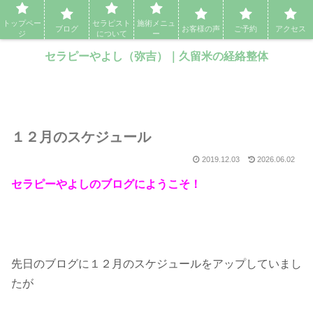
セラピーやよし（弥吉）｜久留米の経絡整体・アロママッサージ・エステ
トップペー
セラピスト
施術メニュ
ブログ
お客様の声
ご予約
アクセス
ジ
について
ー
セラピーやよし（弥吉）｜久留米の経絡整体
１２月のスケジュール
2019.12.03
2026.06.02
セラピーやよしのブログにようこそ！
先日のブログに１２月のスケジュールをアップしていまし
たが