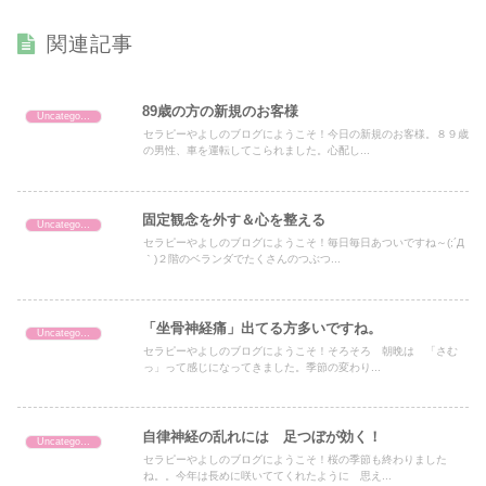
関連記事
89歳の方の新規のお客様
Uncategorized
セラピーやよしのブログにようこそ！今日の新規のお客様。８９歳
の男性、車を運転してこられました。心配し...
固定観念を外す＆心を整える
Uncategorized
セラピーやよしのブログにようこそ！毎日毎日あついですね～(;´Д
｀)２階のベランダでたくさんのつぶつ...
「坐骨神経痛」出てる方多いですね。
Uncategorized
セラピーやよしのブログにようこそ！そろそろ 朝晩は 「さむ
っ」って感じになってきました。季節の変わり...
自律神経の乱れには 足つぼが効く！
Uncategorized
セラピーやよしのブログにようこそ！桜の季節も終わりました
ね。。今年は長めに咲いててくれたように 思え...