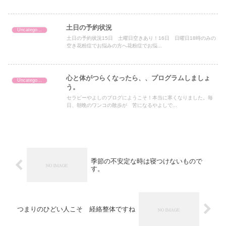
土日の予約状況
Uncategorized
土日の予約状況15日 土曜日空きあり！16日 日曜日18時のみの
空き花粉症でお悩みの方へ花粉症でお悩...
心と体がつらくなったら、、プログラムしましょ
Uncategorized
う。
セラピーやよしのブログにようこそ！本当に寒くなりました。毎
日、朝晩のワンコの散歩が 苦になるやよしで...
季節の不安定な時は寝つけないもので
す。
つまりのひどい人こそ 経絡整体ですね