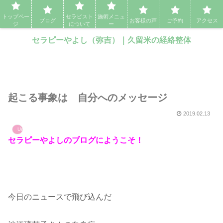
セラピーやよし（弥吉）｜久留米の経絡整体・アロママッサージ・エステ
トップペー
セラピスト
施術メニュ
ブログ
お客様の声
ご予約
アクセス
ジ
について
ー
セラピーやよし（弥吉）｜久留米の経絡整体
起こる事象は 自分へのメッセージ
2019.02.13
Uncategorized
セラピーやよしのブログにようこそ！
今日のニュースで飛び込んだ