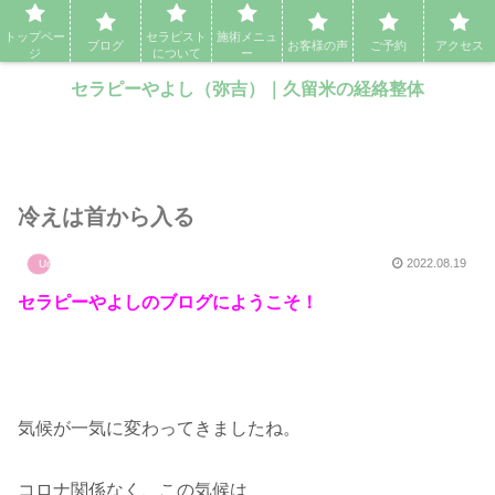
セラピーやよし（弥吉）｜久留米の経絡整体・アロママッサージ・エステ
トップペー
セラピスト
施術メニュ
ブログ
お客様の声
ご予約
アクセス
ジ
について
ー
セラピーやよし（弥吉）｜久留米の経絡整体
冷えは首から入る
2022.08.19
Uncategorized
セラピーやよしのブログにようこそ！
気候が一気に変わってきましたね。
コロナ関係なく、この気候は