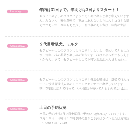
年内は31日まで。年明けは3日よりスタート！
Uncategorized
セラピーやよしのブログにようこそ！外に出ると車が増えています
ね。みなさん、安全運転で、事故にあわないようにね！コロナも増
えつつある中、今年もあと少し。お仕事のある方は、年内の大詰め
そうでない方も、大掃除などで 忙しい毎日だと思います。そん
な...
２代目看板犬、ミルク
Uncategorized
セラピーやよしのブログにようこそ！いよいよ、春めいてきました
ね。毎年、桜の花見が楽しみの弥吉です。桜はエネルギーもらえま
すからね。さて、セラピーやよしで14年お世話になりましたわん
こ、ミルクが２月６日に旅立ちました。よく吠えてたので、記憶
に...
セラピーやよしのブログにようこそ！毎週金曜日は 筑後で行われ
Uncategorized
ている筑後倫理法人会のモーニングセミナーに出席しています。
朝、5時前に起きて行って、いい講話を聴いてきますのでこれはシ
ェアしないと もったいない！！！！！という事で、これからは金
曜...
土日の予約状況
Uncategorized
土日の予約状況3月９日土曜日ご予約いっぱいになっております。
３月１０日 日曜日１２時以降の空きご予約はラインまたはお電話
で。090-5287-7849