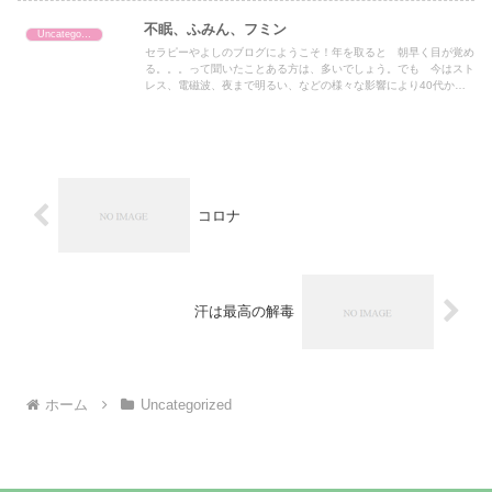
不眠、ふみん、フミン
Uncategorized
セラピーやよしのブログにようこそ！年を取ると 朝早く目が覚め
る。。。って聞いたことある方は、多いでしょう。でも 今はスト
レス、電磁波、夜まで明るい、などの様々な影響により40代から
でも なんと不眠の多いことか。。ただ ここで間違えていけな
い...
コロナ
汗は最高の解毒
ホーム
Uncategorized