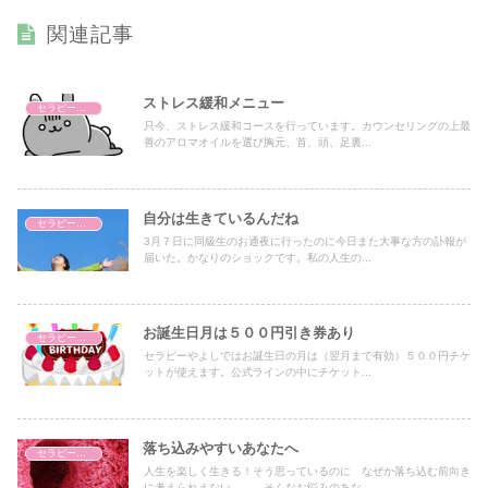
関連記事
ストレス緩和メニュー
セラピーやよし
只今、ストレス緩和コースを行っています。カウンセリングの上最
善のアロマオイルを選び胸元、首、頭、足裏...
自分は生きているんだね
セラピーやよし
3月７日に同級生のお通夜に行ったのに今日また大事な方の訃報が
届いた。かなりのショックです。私の人生の...
お誕生日月は５００円引き券あり
セラピーやよし
セラピーやよしではお誕生日の月は（翌月まで有効）５００円チケ
ットが使えます。公式ラインの中にチケット...
落ち込みやすいあなたへ
セラピーやよし
人生を楽しく生きる！そう思っているのに なぜか落ち込む前向き
に考えられえない。。。そんなお悩みのあな...