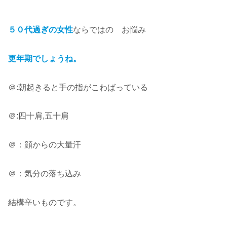
５０代過ぎの女性
ならではの お悩み
更年期でしょうね。
＠:朝起きると手の指がこわばっている
＠:四十肩,五十肩
＠：顔からの大量汗
＠：気分の落ち込み
結構辛いものです。