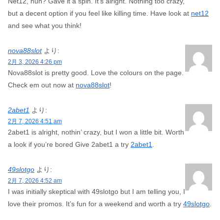
Net12, huh? Gave it a spin. It’s alright. Nothing too crazy,
but a decent option if you feel like killing time. Have look at
net12
and see what you think!
nova88slot
より:
2月 3, 2026 4:26 pm
Nova88slot is pretty good. Love the colours on the page.
Check em out now at
nova88slot
!
2abet1
より:
2月 7, 2026 4:51 am
2abet1 is alright, nothin’ crazy, but I won a little bit. Worth
a look if you’re bored Give 2abet1 a try
2abet1
.
49slotgo
より:
2月 7, 2026 4:52 am
I was initially skeptical with 49slotgo but I am telling you, I
love their promos. It’s fun for a weekend and worth a try
49slotgo
.