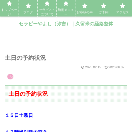
セラピーやよし（弥吉）｜久留米の経絡整体・アロママッサージ・エステ
トップペー
セラピスト
施術メニュ
ブログ
お客様の声
ご予約
アクセス
ジ
について
ー
セラピーやよし（弥吉）｜久留米の経絡整体
土日の予約状況
2025.02.15
2026.06.02
Uncategorized
土日の予約状況
１５日土曜日