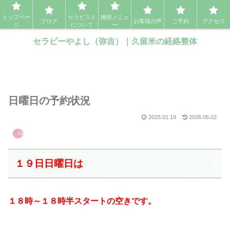
セラピーやよし（弥吉）｜久留米の経絡整体・アロママッサージ・エステ
トップペー
セラピスト
施術メニュ
ブログ
お客様の声
ご予約
アクセス
ジ
について
ー
セラピーやよし（弥吉）｜久留米の経絡整体
日曜日の予約状況
2025.01.19
2026.06.02
Uncategorized
１９日日曜日は
１８時～１８時半スタートの空きです。