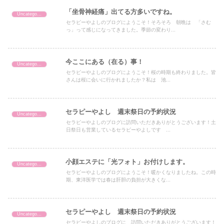
「坐骨神経痛」出てる方多いですね。
Uncategorized
セラピーやよしのブログにようこそ！そろそろ 朝晩は 「さむ
っ」って感じになってきました。季節の変わり...
今ここにある（在る）事！
Uncategorized
セラピーやよしのブログにようこそ！桜の時期も終わりました。皆
さんは桜に会いに行かれましたか？私は 池...
セラピーやよし 週末祭日の予約状況
Uncategorized
セラピーやよしのブログに訪問いただきありがとうございます！土
日祭日も営業しているセラピーやよしです ...
小顔エステに「光フォト」お付けします。
Uncategorized
セラピーやよしのブログにようこそ！暖かくなりましたね。この時
期、東洋医学では春は肝胆の負担が大きくな...
セラピーやよし 週末祭日の予約状況
Uncategorized
セラピーやよしのブログに 訪問いただきありがとうございます！