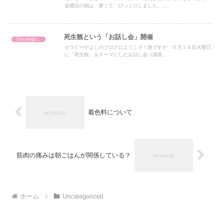
金曜日の朝は 寒くて びっくりしました。...
死生観という「お話し会」開催
Uncategorized
セラピーやよしのブログにようこそ！急ですが ５月１６日火曜日
に「死生観」をテーマにしたお話し会（講座...
着色料について
筋肉の痛みは朝ごはんが関係している？
ホーム
Uncategorized