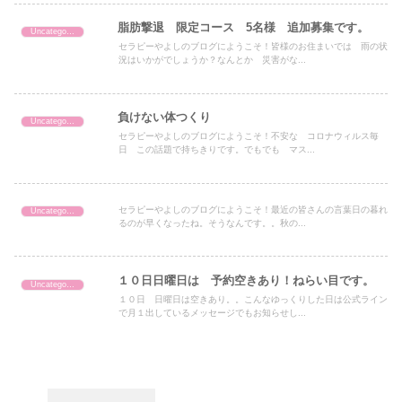
脂肪撃退 限定コース 5名様 追加募集です。
Uncategorized
セラピーやよしのブログにようこそ！皆様のお住まいでは 雨の状
況はいかがでしょうか？なんとか 災害がな...
負けない体つくり
Uncategorized
セラピーやよしのブログにようこそ！不安な コロナウィルス毎
日 この話題で持ちきりです。でもでも マス...
セラピーやよしのブログにようこそ！最近の皆さんの言葉日の暮れ
Uncategorized
るのが早くなったね。そうなんです。。秋の...
１０日日曜日は 予約空きあり！ねらい目です。
Uncategorized
１０日 日曜日は空きあり。。こんなゆっくりした日は公式ライン
で月１出しているメッセージでもお知らせし...