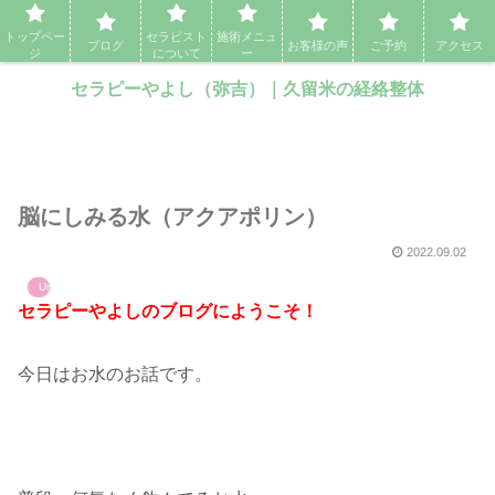
セラピーやよし（弥吉）｜久留米の経絡整体・アロママッサージ・エステ
トップペー
セラピスト
施術メニュ
ブログ
お客様の声
ご予約
アクセス
ジ
について
ー
セラピーやよし（弥吉）｜久留米の経絡整体
脳にしみる水（アクアポリン）
2022.09.02
Uncategorized
セラピーやよしのブログにようこそ！
今日はお水のお話です。