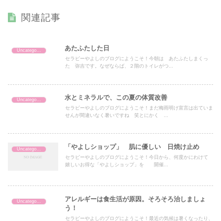
関連記事
あたふたした日
Uncategorized
セラピーやよしのブログにようこそ！今朝は あたふたしまくっ
た 弥吉です。なぜならば、２階のトイレがつ...
水とミネラルで、この夏の体質改善
Uncategorized
セラピーやよしのブログにようこそ！まだ梅雨明け宣言は出ていま
せんが間違いなく暑いですね 笑とにかく ...
「やよしショップ」 肌に優しい 日焼け止め
Uncategorized
セラピーやよしのブログにようこそ！今日から、何度かにわけて
嬉しいお得な「やよしショップ」を 開催...
アレルギーは食生活が原因。そろそろ治しましょ
Uncategorized
う！
セラピーやよしのブログにようこそ！最近の気候は暑くなったり、