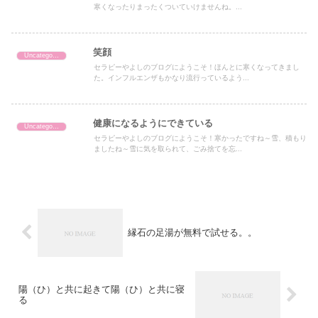
寒くなったりまったくついていけませんね。...
笑顔
Uncategorized
セラピーやよしのブログにようこそ！ほんとに寒くなってきまし
た。インフルエンザもかなり流行っているよう...
健康になるようにできている
Uncategorized
セラピーやよしのブログにようこそ！寒かったですね～雪、積もり
ましたね～雪に気を取られて、ごみ捨てを忘...
縁石の足湯が無料で試せる。。
陽（ひ）と共に起きて陽（ひ）と共に寝
る