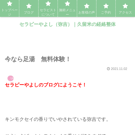
セラピーやよし（弥吉）｜久留米の経絡整体・アロママッサージ・エステ
トップペー
セラピスト
施術メニュ
ブログ
お客様の声
ご予約
アクセス
ジ
について
ー
セラピーやよし（弥吉）｜久留米の経絡整体
今なら足湯 無料体験！
2021.11.02
Uncategorized
セラピーやよしのブログにようこそ！
キンモクセイの香りでいやされている弥吉です。