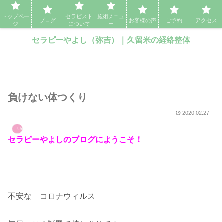
セラピーやよし（弥吉）｜久留米の経絡整体・アロママッサージ・エステ
トップペー
セラピスト
施術メニュ
ブログ
お客様の声
ご予約
アクセス
ジ
について
ー
セラピーやよし（弥吉）｜久留米の経絡整体
負けない体つくり
2020.02.27
Uncategorized
セラピーやよしのブログにようこそ！
不安な コロナウィルス