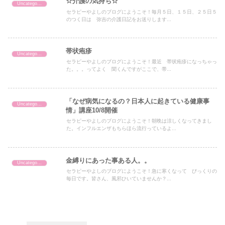
☆介護の気持ち☆
Uncategorized
セラピーやよしのブログにようこそ！毎月５日、１５日、２５日５
のつく日は 弥吉の介護日記をお送りします...
帯状疱疹
Uncategorized
セラピーやよしのブログにようこそ！最近 帯状疱疹になっちゃっ
た。。。ってよく 聞くんですがここで、帯...
「なぜ病気になるの？日本人に起きている健康事
Uncategorized
情」講座10/8開催
セラピーやよしのブログにようこそ！朝晩は涼しくなってきまし
た。インフルエンザもちらほら流行っているよ...
金縛りにあった事ある人。。
Uncategorized
セラピーやよしのブログにようこそ！急に寒くなって びっくりの
毎日です。皆さん、風邪ひいていませんか？...