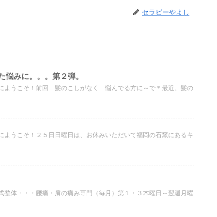
セラピーやよし
た悩みに。。。第２弾。
にようこそ！前回 髪のこしがなく 悩んでる方に～で＊最近、髪の
にようこそ！２５日日曜日は、お休みいただいて福岡の石窯にあるキ
式整体・・・腰痛・肩の痛み専門（毎月）第１・３木曜日～翌週月曜