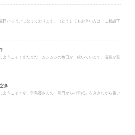
曜日いっぱいになっております。（どうしてもお辛い方は ご相談下
？
にようこそ！まだまだ ムシムシの毎日が 続いています。湿気が強
空き
にようこそ！今、手島葵さんの「明日からの手紙」をききながら書い