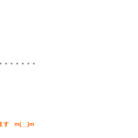
＊＊＊＊＊＊＊
 m(__)m