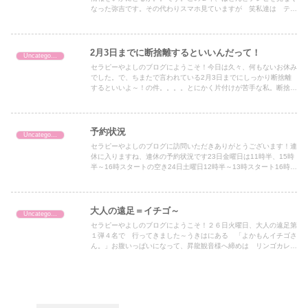
なった弥吉です。その代わりスマホ見ていますが 笑私達は テレ
ビのニュースやワイドショーは絶対と思っています。でもです
ね、...
2月3日までに断捨離するといいんだって！
Uncategorized
セラピーやよしのブログにようこそ！今日は久々、何もないお休み
でした。で、ちまたで言われている2月3日までにしっかり断捨離
するといいよ～！の件。。。。とにかく片付けが苦手な私。断捨離
しなくちゃ、、ある意味口癖に。がその割に、綺麗になっていな
い...
予約状況
Uncategorized
セラピーやよしのブログに訪問いただきありがとうございます！連
休に入りますね、連休の予約状況です23日金曜日は11時半、15時
半～16時スタートの空き24日土曜日12時半～13時スタート16時以
降の空き25日日曜日空きあり
大人の遠足＝イチゴ～
Uncategorized
セラピーやよしのブログにようこそ！２６日火曜日、大人の遠足第
１弾４名で 行ってきました～うきはにある 「よかもんイチゴさ
ん。」お腹いっぱいになって、昇龍観音様へ締めは リンゴカレー
食べて。。１４時には 久留米 帰着。有意義な時間でした！ス
ト...