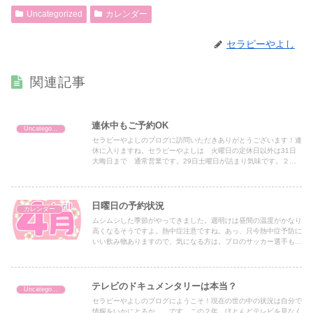
Uncategorized
カレンダー
セラピーやよし
関連記事
連休中もご予約OK
Uncategorized
セラピーやよしのブログに訪問いただきありがとうございます！連
休に入りますね。セラピーやよしは 火曜日の定休日以外は31日
大晦日まで 通常営業です。29日土曜日が詰まり気味です。２２
日土曜日から 24日までもまだまだ ご予約可能です。くわし
く...
日曜日の予約状況
カレンダー
ムシムシした季節がやってきました。週明けは昼間の温度がかなり
高くなるそうですよ。熱中症注意ですね。あっ、只今熱中症予防に
いい飲み物ありますので、気になる方は。プロのサッカー選手も飲
んでます。１９日日曜日１３時以降の空きです。早めのメンテ！
大...
テレビのドキュメンタリーは本当？
Uncategorized
セラピーやよしのブログにようこそ！現在の世の中の状況は自分で
情報をいかにとるか。。です。この２年、ほとんどテレビを見なく